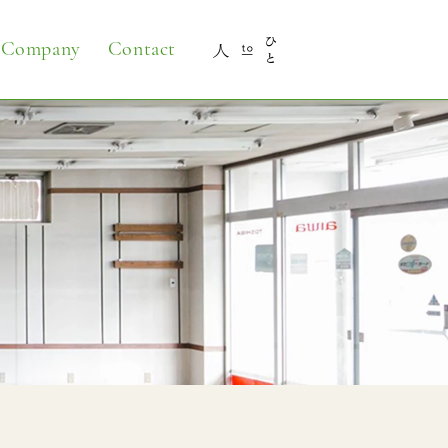
Company
Contact
人 to ひ
と