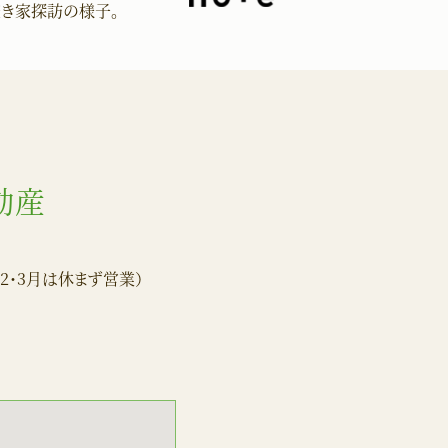
空き家
探訪の様子。
note
動産
2・3月は休まず営業）