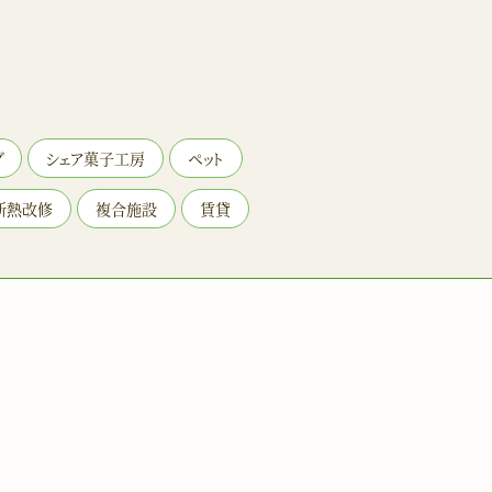
グ
シェア菓子工房
ペット
断熱改修
複合施設
賃貸