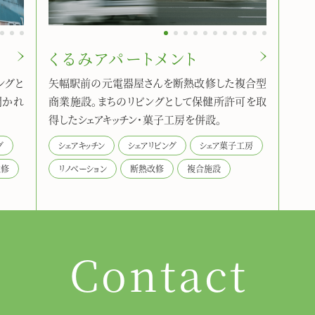
7
8
9
1
2
3
4
5
6
7
8
9
10
11
くるみアパートメント
ングと
矢幅駅前の元電器屋さんを断熱改修した複合型
開かれ
商業施設。まちのリビングとして保健所許可を取
得したシェアキッチン・菓子工房を併設。
グ
シェアキッチン
シェアリビング
シェア菓子工房
改修
リノベーション
断熱改修
複合施設
Contact