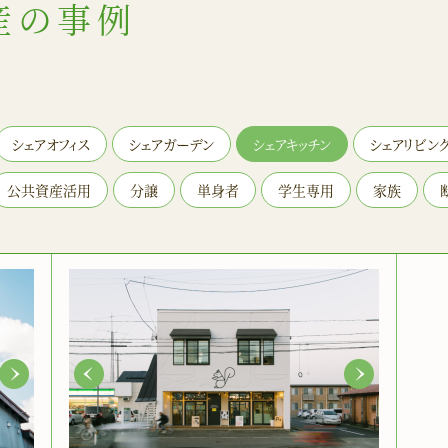
産の事例
シェアオフィス
シェアガーデン
シェアキッチン
シェアリビン
公共資産活用
分譲
単身者
学生専用
家族
Next
Previous
Next